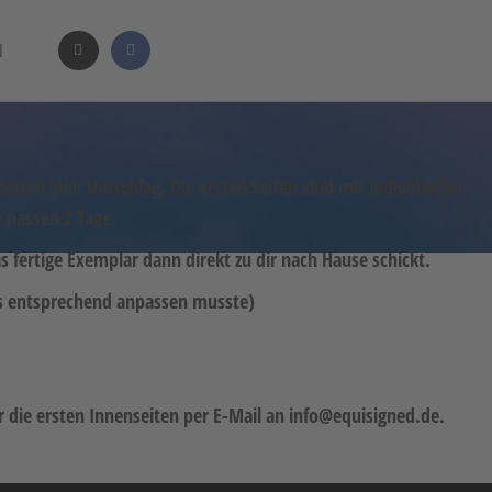
N
iten inkl. Umschlag. Die ersten Seiten sind mit individuellen
e passen 2 Tage.
 fertige Exemplar dann direkt zu dir nach Hause schickt.
eis entsprechend anpassen musste)
ür die ersten Innenseiten per E-Mail an info@equisigned.de.