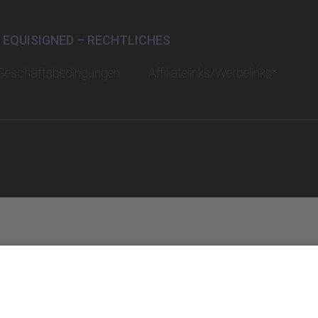
EQUISIGNED – RECHTLICHES
 Geschäftsbedingungen
Affiliatelinks/Werbelinks*