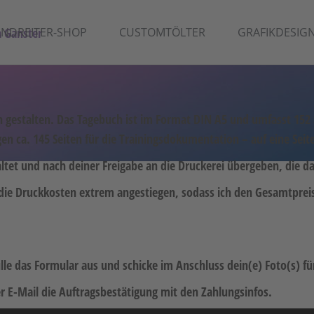
ANDREITER-SHOP
CUSTOMTÖLTER
GRAFIKDESIG
h gestalten.
Das Tagebuch ist im Format DIN A5 und umfasst 152 Se
en ca. 145 Seiten für die Trainingsdokumentation – auf eine Seit
tet und nach deiner Freigabe an die Druckerei übergeben, die das
nd die Druckkosten extrem angestiegen, sodass ich den Gesamtpr
ülle das Formular aus und schicke im Anschluss dein(e) Foto(s) f
E-Mail die Auftragsbestätigung mit den Zahlungsinfos.