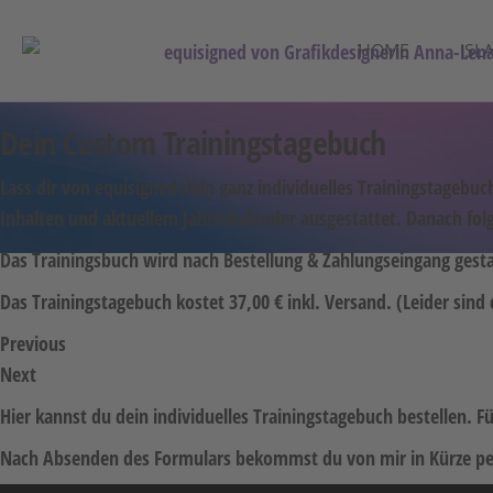
HOME
ISL
Dein Custom Trainingstagebuch
Lass dir von equisigned dein ganz individuelles Trainingstagebuc
Inhalten und aktuellem Jahreskalender ausgestattet. Danach folg
Das Trainingsbuch wird nach Bestellung & Zahlungseingang gestal
Das Trainingstagebuch kostet 37,00 € inkl. Versand. (Leider si
Previous
Next
Hier kannst du dein individuelles Trainingstagebuch bestellen. F
Nach Absenden des Formulars bekommst du von mir in Kürze per 