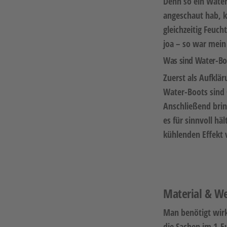
Denn so ein Water
angeschaut hab, k
gleichzeitig Feuc
joa – so war mein
Was sind Water-Bo
Zuerst als Aufklär
Water-Boots sind 
Anschließend bri
es für sinnvoll h
kühlenden Effekt v
Material & We
Man benötigt wirk
die Sachen im 1-E