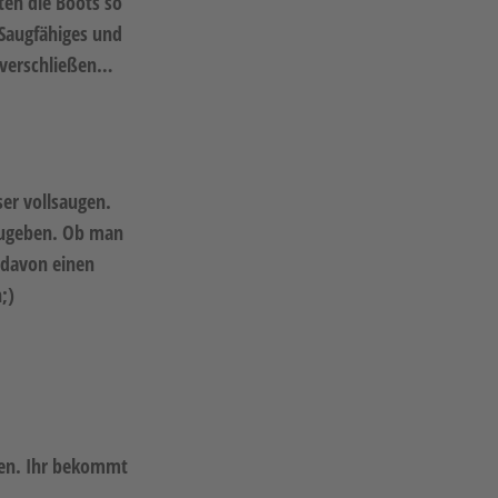
ten die Boots so
 Saugfähiges und
t verschließen…
er vollsaugen.
zugeben. Ob man
 davon einen
;)
hten. Ihr bekommt