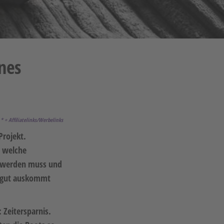
nes
* =
Affiliatelinks/Werbelinks
Projekt.
n welche
t“ werden muss und
 2 gut auskommt
 Zeitersparnis.