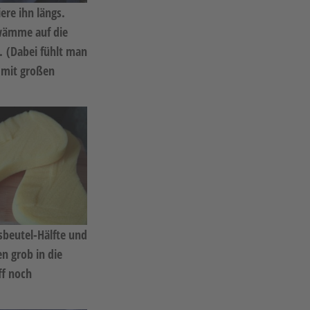
re ihn längs.
hwämme auf die
. (Dabei fühlt man
 mit großen
sbeutel-Hälfte und
n grob in die
ff noch