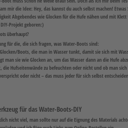
-Boot muss schon ne Weile drauf sein. Doch als ich mir beim Tes
am mir die Idee: Hey, das kannst du auch selbst machen! Etwas
htigkeit Abgebendes wie Glocken für die Hufe nähen und mit Klet
 DIY-Projekt geboren:)
ots überhaupt?
ung für die, die sich fragen, was Water-Boots sind:
Glocken/Boots, die man in Wasser tunkt, damit sie sich mit Wass
ngt man sie wie Glocken an, um das Wasser dann an die Hufe ab
ält, die Hufseitenwände zu befeuchten oder nicht und ob man sich
erspricht oder nicht – das muss jeder für sich selbst entscheiden
rkzeug für das Water-Boots-DIY
lich nicht viel, man sollte nur auf die Eignung des Materials ac
uroladen und ich füge euch Links zum Online-Bestellen ein.