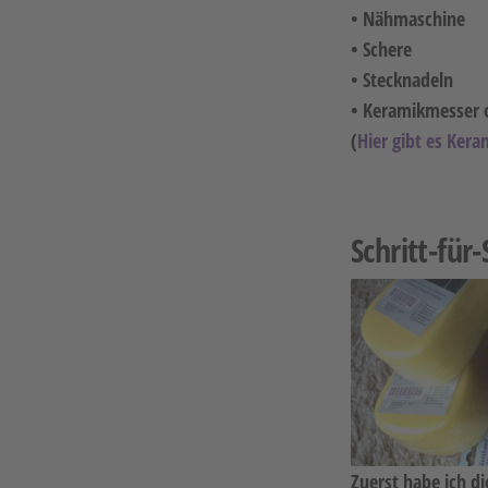
• Nähmaschine
• Schere
• Stecknadeln
• Keramikmesser 
(
Hier gibt es Kera
Schritt-für
Zuerst habe ich d