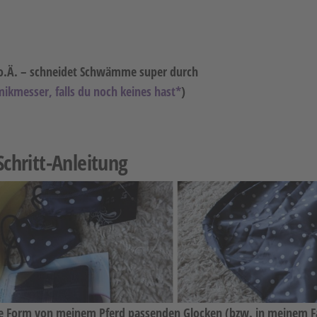
o.Ä. – schneidet Schwämme super durch
mikmesser, falls du noch keines hast*
)
-Schritt-Anleitung
ie Form von meinem Pferd passenden Glocken (bzw. in meinem Fa