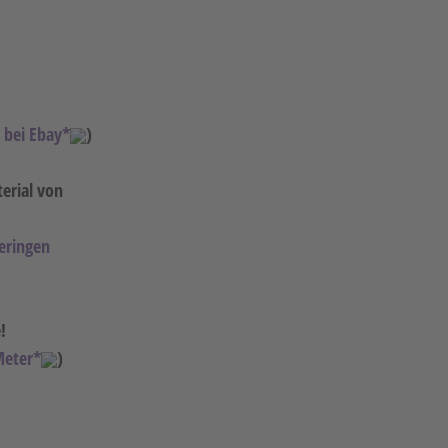
bei Ebay*
)
erial von
eringen
!
Meter*
)